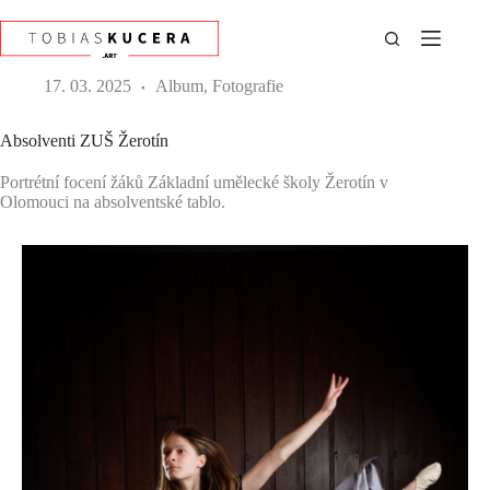
Přeskočit
k
obsahu
17. 03. 2025
Album
,
Fotografie
Absolventi ZUŠ Žerotín
Portrétní focení žáků Základní umělecké školy Žerotín v
Olomouci na absolventské tablo.